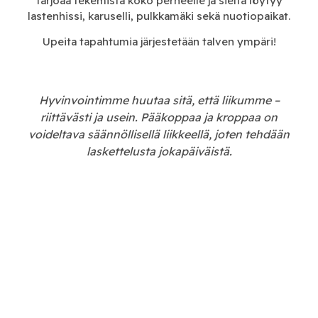
tarjoaa tekemistä koko perheelle ja sieltä löytyy
lastenhissi, karuselli, pulkkamäki sekä nuotiopaikat.
Upeita tapahtumia järjestetään talven ympäri!
Hyvinvointimme huutaa sitä, että liikumme –
riittävästi ja usein. Pääkoppaa ja kroppaa on
voideltava säännöllisellä liikkeellä, joten tehdään
laskettelusta jokapäiväistä.