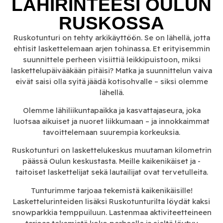
LÄHIRINTEESI OULUN
RUSKOSSA
Ruskotunturi on tehty arkikäyttöön. Se on lähellä, jotta
ehtisit laskettelemaan arjen tohinassa. Et erityisemmin
suunnittele perheen visiittiä leikkipuistoon, miksi
laskettelupäivääkään pitäisi? Matka ja suunnittelun vaiva
eivät saisi olla syitä jäädä kotisohvalle – siksi olemme
lähellä.
Olemme lähiliikuntapaikka ja kasvattajaseura, joka
luotsaa aikuiset ja nuoret liikkumaan – ja innokkaimmat
tavoittelemaan suurempia korkeuksia.
Ruskotunturi on laskettelukeskus muutaman kilometrin
päässä Oulun keskustasta. Meille kaikenikäiset ja -
taitoiset laskettelijat sekä lautailijat ovat tervetulleita.
Tunturimme tarjoaa tekemistä kaikenikäisille!
Laskettelurinteiden lisäksi Ruskotunturilta löydät kaksi
snowparkkia temppuiluun. Lastenmaa aktiviteetteineen