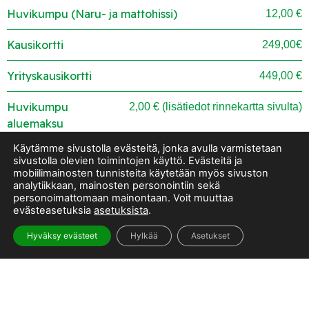
Huvikumpu (Naru- ja mattohissi)
12,00 €
Kausikortti
249,00€
Yrityskausikortti
449,00 €
Huvikumpu
2,00 € (lisätiedot rinnekartta sivulta)
aluemaksu
Käytämme sivustolla evästeitä, jonka avulla varmistetaan
Keycard
7,00 €
sivustolla olevien toimintojen käyttö. Evästeitä ja
mobiilimainosten tunnisteita käytetään myös sivuston
analytiikkaan, mainosten personointiin sekä
LIPPUKAUPPA
personoimattomaan mainontaan. Voit muuttaa
evästeasetuksia
asetuksista
.
Hissilipuista -5% alennus verkkokaupan kautta.
Hyväksy evästeet
Hylkää
Asetukset
Käytä koodia ”hissilippu”. Ei koske kausikortteja
eikä naruhissiä.
Alle 6-vuotias lapsi saa lasketella ilman